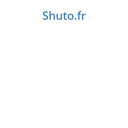
Passer
Shuto.fr
au
contenu