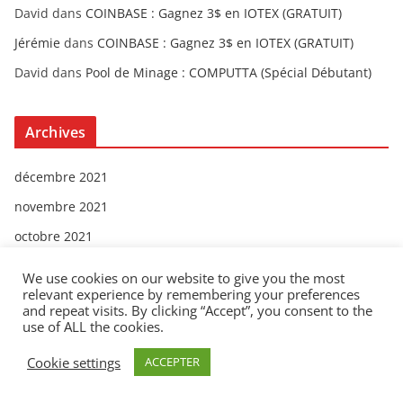
David
dans
COINBASE : Gagnez 3$ en IOTEX (GRATUIT)
Jérémie
dans
COINBASE : Gagnez 3$ en IOTEX (GRATUIT)
David
dans
Pool de Minage : COMPUTTA (Spécial Débutant)
Archives
décembre 2021
novembre 2021
octobre 2021
septembre 2021
We use cookies on our website to give you the most
relevant experience by remembering your preferences
avril 2021
and repeat visits. By clicking “Accept”, you consent to the
mai 2020
use of ALL the cookies.
décembre 2019
Cookie settings
ACCEPTER
mars 2018