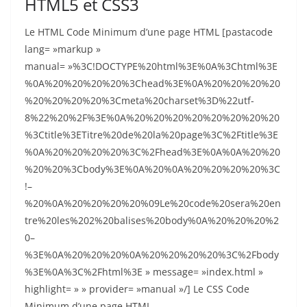
HTML5 et CSS3
Le HTML Code Minimum d’une page HTML [pastacode
lang= »markup »
manual= »%3C!DOCTYPE%20html%3E%0A%3Chtml%3E
%0A%20%20%20%20%3Chead%3E%0A%20%20%20%20
%20%20%20%20%3Cmeta%20charset%3D%22utf-
8%22%20%2F%3E%0A%20%20%20%20%20%20%20%20
%3Ctitle%3ETitre%20de%20la%20page%3C%2Ftitle%3E
%0A%20%20%20%20%3C%2Fhead%3E%0A%0A%20%20
%20%20%3Cbody%3E%0A%20%0A%20%20%20%20%3C
!–
%20%0A%20%20%20%20%09Le%20code%20sera%20en
tre%20les%202%20balises%20body%0A%20%20%20%2
0–
%3E%0A%20%20%20%0A%20%20%20%20%3C%2Fbody
%3E%0A%3C%2Fhtml%3E » message= »index.html »
highlight= » » provider= »manual »/] Le CSS Code
Minimum d’une page HTML