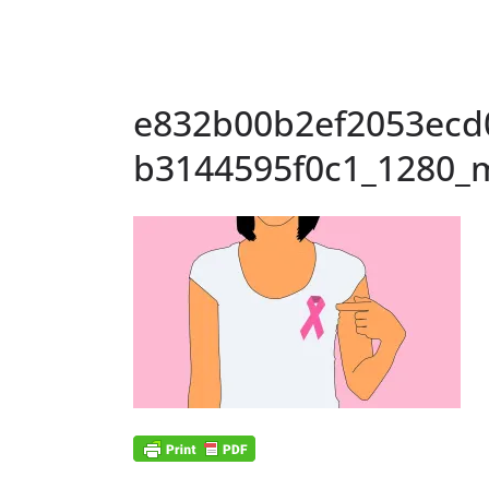
e832b00b2ef2053ecd
b3144595f0c1_1280_