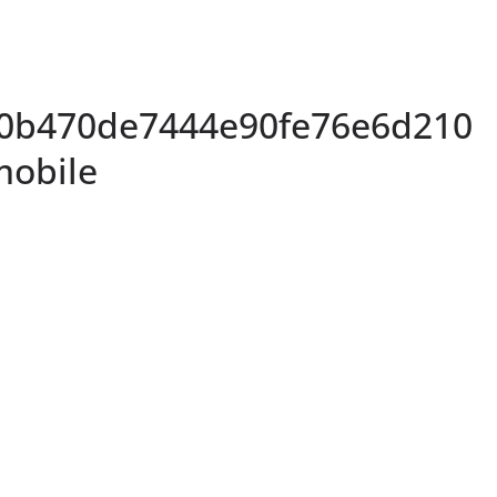
0b470de7444e90fe76e6d210
mobile